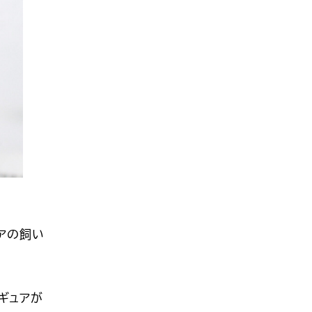
アの飼い
ギュア
が