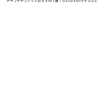
チャウチャウグッズおすすめ7選！ふわふわのタテガミと
青い舌が個性的な愛犬への特別な贈り物
イタリアングレーハウンドグッズおすすめ7選！スレンダ
ーでエレガントな愛犬への特別な贈り物
パピヨングッズおすすめ8選！蝶のような耳が魅力の愛
犬への特別な贈り物
老犬・老猫ケアグッズおすすめ8選！シニアペットの快適
な毎日を守るアイテム
ペットストレス解消グッズおすすめ7選！愛犬・愛猫の心
のケアに役立つアイテム
アーカイブ
2026年8月
2026年7月